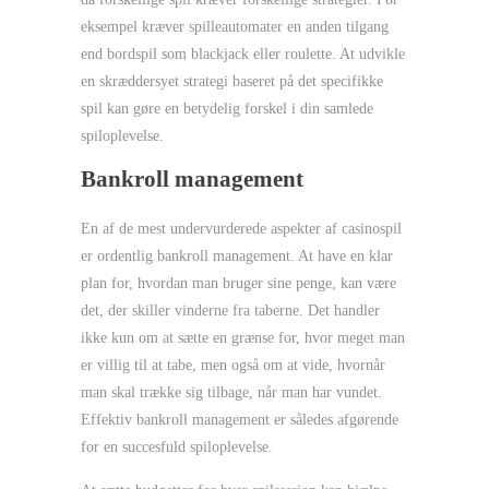
eksempel kræver spilleautomater en anden tilgang
end bordspil som blackjack eller roulette. At udvikle
en skræddersyet strategi baseret på det specifikke
spil kan gøre en betydelig forskel i din samlede
spiloplevelse.
Bankroll management
En af de mest undervurderede aspekter af casinospil
er ordentlig bankroll management. At have en klar
plan for, hvordan man bruger sine penge, kan være
det, der skiller vinderne fra taberne. Det handler
ikke kun om at sætte en grænse for, hvor meget man
er villig til at tabe, men også om at vide, hvornår
man skal trække sig tilbage, når man har vundet.
Effektiv bankroll management er således afgørende
for en succesfuld spiloplevelse.