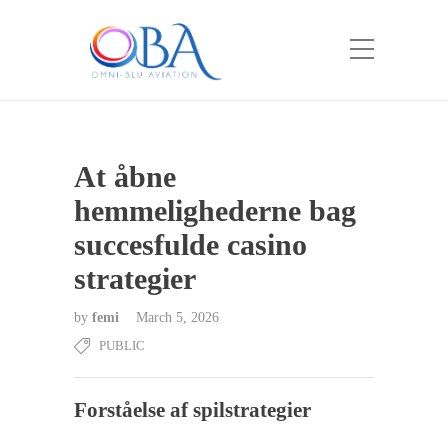
At åbne
hemmelighederne bag
succesfulde casino
strategier
by
femi
March 5, 2026
PUBLIC
Forståelse af spilstrategier