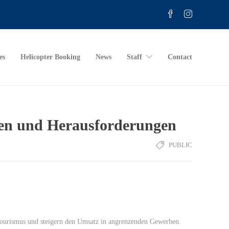
es
Helicopter Booking
News
Staff
Contact
cen und Herausforderungen
PUBLIC
n Tourismus und steigern den Umsatz in angrenzenden Gewerben.