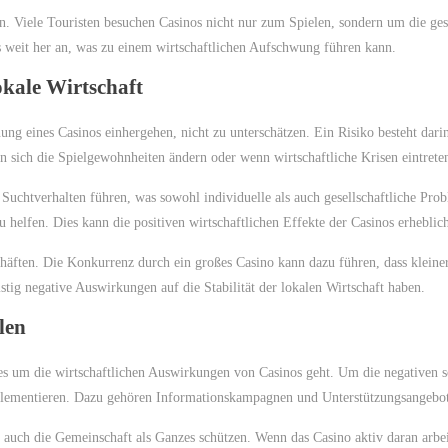
. Viele Touristen besuchen Casinos nicht nur zum Spielen, sondern um die ge
 weit her an, was zu einem wirtschaftlichen Aufschwung führen kann.
okale Wirtschaft
g eines Casinos einhergehen, nicht zu unterschätzen. Ein Risiko besteht darin,
n sich die Spielgewohnheiten ändern oder wenn wirtschaftliche Krisen eintret
u Suchtverhalten führen, was sowohl individuelle als auch gesellschaftliche P
 helfen. Dies kann die positiven wirtschaftlichen Effekte der Casinos erheblic
chäften. Die Konkurrenz durch ein großes Casino kann dazu führen, dass kleine
stig negative Auswirkungen auf die Stabilität der lokalen Wirtschaft haben.
len
 es um die wirtschaftlichen Auswirkungen von Casinos geht. Um die negativen s
ementieren. Dazu gehören Informationskampagnen und Unterstützungsangebote 
uch die Gemeinschaft als Ganzes schützen. Wenn das Casino aktiv daran arbeite