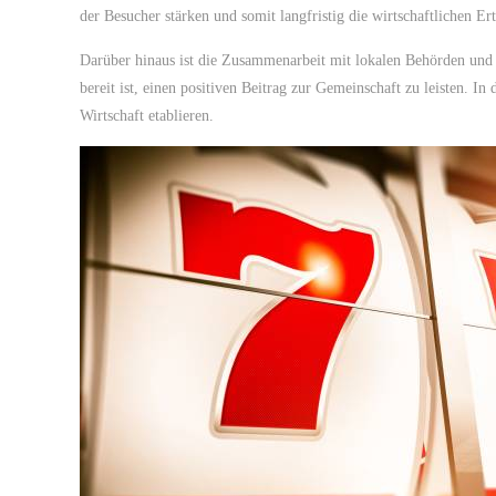
der Besucher stärken und somit langfristig die wirtschaftlichen Er
Darüber hinaus ist die Zusammenarbeit mit lokalen Behörden und O
bereit ist, einen positiven Beitrag zur Gemeinschaft zu leisten. 
Wirtschaft etablieren.