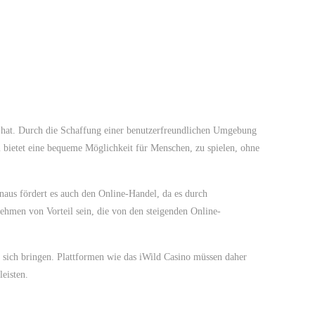
ft hat. Durch die Schaffung einer benutzerfreundlichen Umgebung
m bietet eine bequeme Möglichkeit für Menschen, zu spielen, ohne
inaus fördert es auch den Online-Handel, da es durch
ehmen von Vorteil sein, die von den steigenden Online-
 sich bringen. Plattformen wie das iWild Casino müssen daher
eisten.