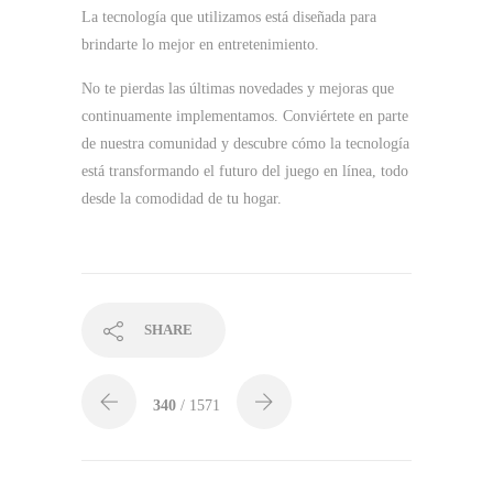
La tecnología que utilizamos está diseñada para
brindarte lo mejor en entretenimiento.
No te pierdas las últimas novedades y mejoras que
continuamente implementamos. Conviértete en parte
de nuestra comunidad y descubre cómo la tecnología
está transformando el futuro del juego en línea, todo
desde la comodidad de tu hogar.
SHARE
340
/ 1571