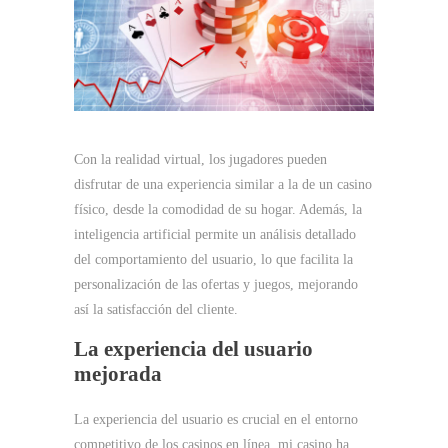
Con la realidad virtual, los jugadores pueden
disfrutar de una experiencia similar a la de un casino
físico, desde la comodidad de su hogar. Además, la
inteligencia artificial permite un análisis detallado
del comportamiento del usuario, lo que facilita la
personalización de las ofertas y juegos, mejorando
así la satisfacción del cliente.
La experiencia del usuario
mejorada
La experiencia del usuario es crucial en el entorno
competitivo de los casinos en línea. mi casino ha