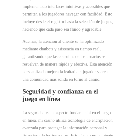
implementado interfaces intuitivas y accesibles que
permiten a los jugadores navegar con facilidad. Esto
incluye desde el registro hasta la selección de juegos,
haciendo que cada paso sea fluido y agradable.
Además, la atención al cliente se ha optimizado
mediante chatbots y asistencia en tiempo real,
garantizando que las consultas de los usuarios se
resuelvan de manera rápida y efectiva. Esta atención
personalizada mejora la lealtad del jugador y crea
una comunidad más sólida en torno al casino.
Seguridad y confianza en el
juego en línea
La seguridad es un aspecto fundamental en el juego
en línea. mi casino utiliza tecnología de encriptación
avanzada para proteger la información personal y
financiera de los jugadores. Esto genera un ambiente