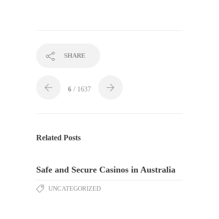
SHARE
6
/ 1637
Related Posts
Safe and Secure Casinos in Australia
UNCATEGORIZED