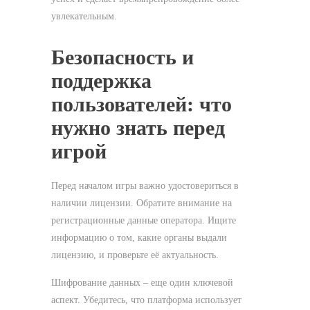
увлекательным.
Безопасность и
поддержка
пользователей: что
нужно знать перед
игрой
Перед началом игры важно удостовериться в
наличии лицензии. Обратите внимание на
регистрационные данные оператора. Ищите
информацию о том, какие органы выдали
лицензию, и проверьте её актуальность.
Шифрование данных – еще один ключевой
аспект. Убедитесь, что платформа использует