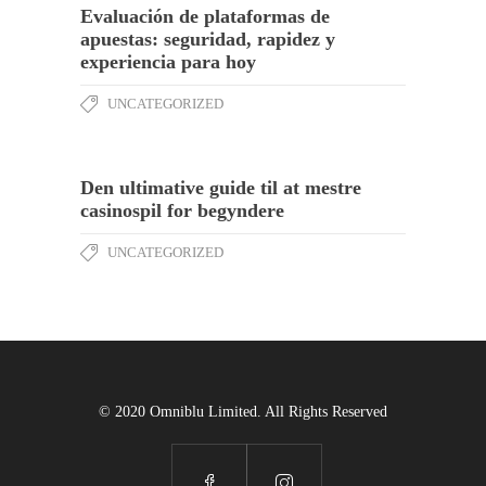
Evaluación de plataformas de
apuestas: seguridad, rapidez y
experiencia para hoy
UNCATEGORIZED
Den ultimative guide til at mestre
casinospil for begyndere
UNCATEGORIZED
© 2020 Omniblu Limited. All Rights Reserved