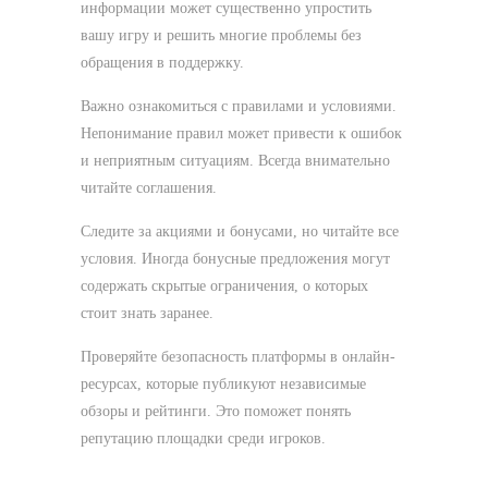
информации может существенно упростить
вашу игру и решить многие проблемы без
обращения в поддержку.
Важно ознакомиться с правилами и условиями.
Непонимание правил может привести к ошибок
и неприятным ситуациям. Всегда внимательно
читайте соглашения.
Следите за акциями и бонусами, но читайте все
условия. Иногда бонусные предложения могут
содержать скрытые ограничения, о которых
стоит знать заранее.
Проверяйте безопасность платформы в онлайн-
ресурсах, которые публикуют независимые
обзоры и рейтинги. Это поможет понять
репутацию площадки среди игроков.