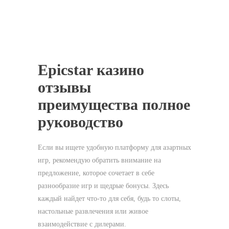
Epicstar казино
отзывы
преимущества полное
руководство
Если вы ищете удобную платформу для азартных
игр, рекомендую обратить внимание на
предложение, которое сочетает в себе
разнообразие игр и щедрые бонусы. Здесь
каждый найдет что-то для себя, будь то слоты,
настольные развлечения или живое
взаимодействие с дилерами.