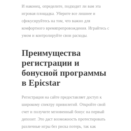
И наконец, определите, подходит ли вам эта
игровая площадка. Уберите все лишнее и
сфокусируйтесь на том, что важно для
комфортного времяпрепровождения. Играйтесь с
умом и контролируйте свои расходы.
Преимущества
регистрации и
бонусной программы
в Epicstar
Регистрация на сайте предоставляет доступ к
широкому спектру привилегий. Откройте свой
счет и получите мгновенный бонус на первый
депозит. Это даст возможность протестировать
различные игры без риска потерь, так как