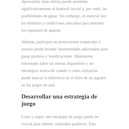
Aprovechar estas ofertas puede aumentar
significativamente el bankroll inicial y, por ende, las
posibilidades de ganar. Sin embargo, es esencial leer
los términos y condiciones asociados para entender
los requisitos de apuesta.
Además, participar en promociones temporales y
torneos puede brindar oportunidades adicionales para
ganar premios y bonificaciones. Mantenerse
informado sobre las ofertas disponibles y ser
estratégico acerca de cuándo y cómo utilizarlas
puede marcar la diferencia en el éxito de un jugador
en los juegos de azar.
Desarrollar una estrategia de
juego
Crear y seguir una estrategia de juego puede ser
crucial para obtener resultados positivos. Esto