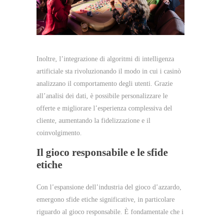
Inoltre, l’integrazione di algoritmi di intelligenza
artificiale sta rivoluzionando il modo in cui i casinò
analizzano il comportamento degli utenti. Grazie
all’analisi dei dati, è possibile personalizzare le
offerte e migliorare l’esperienza complessiva del
cliente, aumentando la fidelizzazione e il
coinvolgimento.
Il gioco responsabile e le sfide
etiche
Con l’espansione dell’industria del gioco d’azzardo,
emergono sfide etiche significative, in particolare
riguardo al gioco responsabile. È fondamentale che i