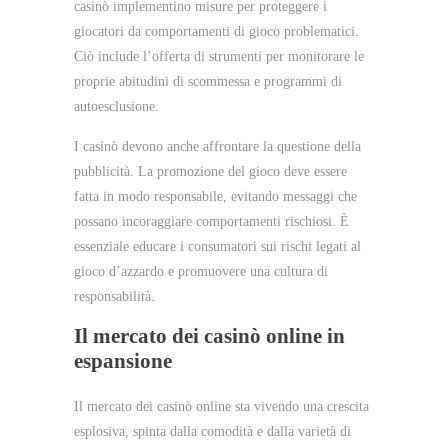
casinò implementino misure per proteggere i
giocatori da comportamenti di gioco problematici.
Ciò include l’offerta di strumenti per monitorare le
proprie abitudini di scommessa e programmi di
autoesclusione.
I casinò devono anche affrontare la questione della
pubblicità. La promozione del gioco deve essere
fatta in modo responsabile, evitando messaggi che
possano incoraggiare comportamenti rischiosi. È
essenziale educare i consumatori sui rischi legati al
gioco d’azzardo e promuovere una cultura di
responsabilità.
Il mercato dei casinò online in
espansione
Il mercato dei casinò online sta vivendo una crescita
esplosiva, spinta dalla comodità e dalla varietà di