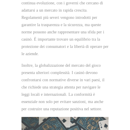
continua evoluzione, con i governi che cercano di
adattarsi a un mercato in rapida crescita.
Regolamenti più severi vengono introdotti per
garantire la trasparenza e la sicurezza, ma queste
norme possono anche rappresentare una sfida per i
casinò. È importante trovare un equilibrio tra la
protezione dei consumatori e la libertà di operare per
le aziende.
Inoltre, la globalizzazione del mercato del gioco
presenta ulteriori complessità. I casinò devono
confrontarsi con normative diverse in vari paesi, il
che richiede una strategia attenta per navigare le
leggi locali e internazionali. La conformità è
essenziale non solo per evitare sanzioni, ma anche
per costruire una reputazione positiva nel settore.