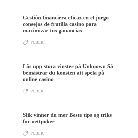
Gestión financiera eficaz en el juego
consejos de frutilla casino para
maximizar tus ganancias
PUBLIC
Lås upp stora vinster på Unknown Så
bemästrar du konsten att spela på
online casino
PUBLIC
Slik vinner du mer Beste tips og triks
for nettpoker
PUBLIC