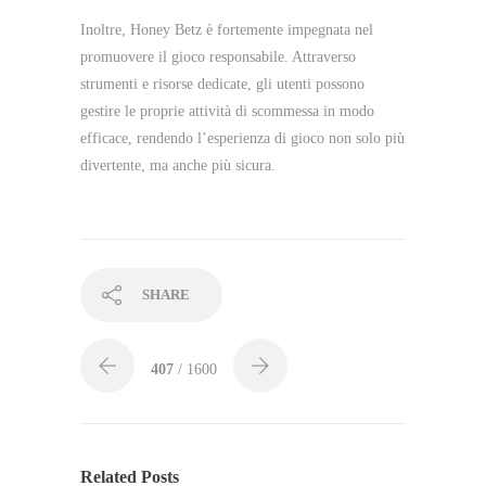
Inoltre, Honey Betz è fortemente impegnata nel
promuovere il gioco responsabile. Attraverso
strumenti e risorse dedicate, gli utenti possono
gestire le proprie attività di scommessa in modo
efficace, rendendo l’esperienza di gioco non solo più
divertente, ma anche più sicura.
SHARE
407
/ 1600
Related Posts