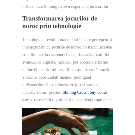
influențează Shining Crown experiența jucătorului
Transformarea jocurilor de
noroc prin tehnologie
Tehnologia a revoluționat modul în care percepem și
interacționăm cu jocurile de noroc. În trecut, acestea
erau limitate la cazinouri fizice, dar astăzi, datorită
avansurilor digitale, jucătorii pot accesa platforme
online din confortul propriilor case. Această tranziție
a deschis oportunități imense, permițând
utilizatorilor să experimenteze jocuri variate,
inclusiv sloturi precum
Shining Crown buy bonus
demo
, care oferă o grafică și o experiență captivantă.