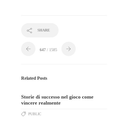
SHARE
647
/ 1585
Related Posts
Storie di successo nel gioco come
vincere realmente
PUBLIC