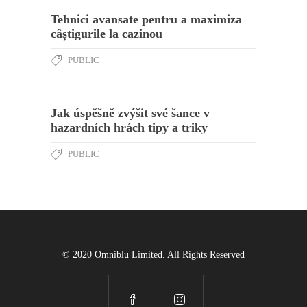
Tehnici avansate pentru a maximiza
câștigurile la cazinou
PUBLIC
Jak úspěšně zvýšit své šance v
hazardních hrách tipy a triky
PUBLIC
© 2020 Omniblu Limited. All Rights Reserved