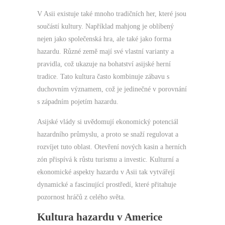
V Asii existuje také mnoho tradičních her, které jsou
součástí kultury. Například mahjong je oblíbený
nejen jako společenská hra, ale také jako forma
hazardu. Různé země mají své vlastní varianty a
pravidla, což ukazuje na bohatství asijské herní
tradice. Tato kultura často kombinuje zábavu s
duchovním významem, což je jedinečné v porovnání
s západním pojetím hazardu.
Asijské vlády si uvědomují ekonomický potenciál
hazardního průmyslu, a proto se snaží regulovat a
rozvíjet tuto oblast. Otevření nových kasin a herních
zón přispívá k růstu turismu a investic. Kulturní a
ekonomické aspekty hazardu v Asii tak vytvářejí
dynamické a fascinující prostředí, které přitahuje
pozornost hráčů z celého světa.
Kultura hazardu v Americe