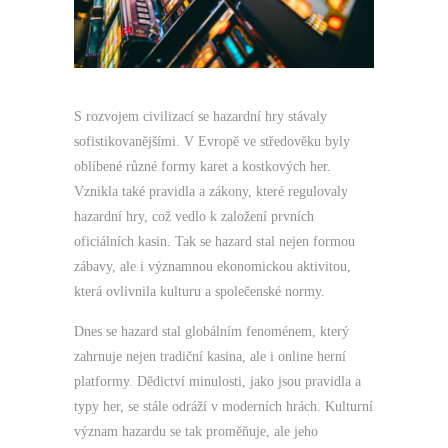
S rozvojem civilizací se hazardní hry stávaly
sofistikovanějšími. V Evropě ve středověku byly
oblíbené různé formy karet a kostkových her.
Vznikla také pravidla a zákony, které regulovaly
hazardní hry, což vedlo k založení prvních
oficiálních kasin. Tak se hazard stal nejen formou
zábavy, ale i významnou ekonomickou aktivitou,
která ovlivnila kulturu a společenské normy.
Dnes se hazard stal globálním fenoménem, který
zahrnuje nejen tradiční kasina, ale i online herní
platformy. Dědictví minulosti, jako jsou pravidla a
typy her, se stále odráží v moderních hrách. Kulturní
význam hazardu se tak proměňuje, ale jeho