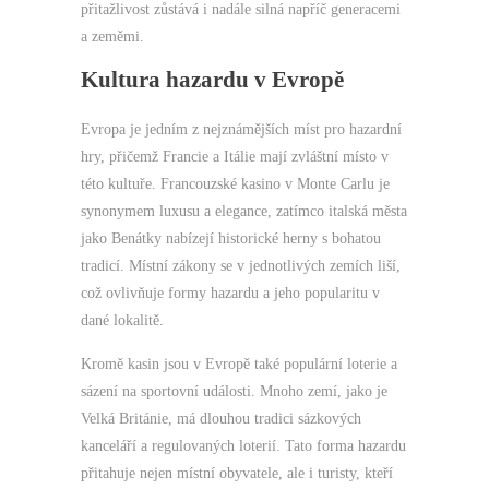
přitažlivost zůstává i nadále silná napříč generacemi
a zeměmi.
Kultura hazardu v Evropě
Evropa je jedním z nejznámějších míst pro hazardní
hry, přičemž Francie a Itálie mají zvláštní místo v
této kultuře. Francouzské kasino v Monte Carlu je
synonymem luxusu a elegance, zatímco italská města
jako Benátky nabízejí historické herny s bohatou
tradicí. Místní zákony se v jednotlivých zemích liší,
což ovlivňuje formy hazardu a jeho popularitu v
dané lokalitě.
Kromě kasin jsou v Evropě také populární loterie a
sázení na sportovní události. Mnoho zemí, jako je
Velká Británie, má dlouhou tradici sázkových
kanceláří a regulovaných loterií. Tato forma hazardu
přitahuje nejen místní obyvatele, ale i turisty, kteří