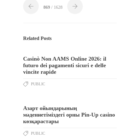
869
/ 1628
Related Posts
Casinò Non AAMS Online 2026: il
futuro dei pagamenti sicuri e delle
vincite rapide
PUBLIC
Азарт ойындарының
мәдениетіміздегі орны Pin-Up casino
көзқарастары
PUBLIC