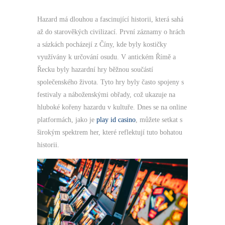
Hazard má dlouhou a fascinující historii, která sahá
až do starověkých civilizací. První záznamy o hrách
a sázkách pocházejí z Číny, kde byly kostičky
využívány k určování osudu. V antickém Římě a
Řecku byly hazardní hry běžnou součástí
společenského života. Tyto hry byly často spojeny s
festivaly a náboženskými obřady, což ukazuje na
hluboké kořeny hazardu v kultuře. Dnes se na online
platformách, jako je
play id casino
, můžete setkat s
širokým spektrem her, které reflektují tuto bohatou
historii.