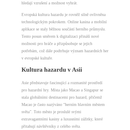
hledají vzrušení a možnost vyhrát.
Evropská kultura hazardu je rovněž silně ovlivněna
technologickým pokrokem. Online kasina a mobilní
aplikace se staly běžnou součástí herního průmyslu.
Tento posun směrem k digitalizaci přináší nové
možnosti pro hráče a přizpůsobuje se jejich
potřebám, což dále podtrhuje význam hazardních her
v evropské kultuře.
Kultura hazardu v Asii
Asie představuje fascinující a rozmanité prostředí
pro hazardní hry. Místa jako Macao a Singapur se
stala globálními destinacemi pro hazard, přičemž
Macao je často nazýváno “herním hlavním městem
světa”. Toto město je proslulé svými
extravagantními kasiny a luxusními zážitky, které
přitahují návštěvníky z celého světa.