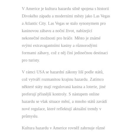
V Americe je kultura hazardu silně spojena s historií
Divokého západu a moderními městy jako Las Vegas
a Atlantic City. Las Vegas se stalo synonymem pro
kasinovou zábavu a noční život, nabízející
nekonečné možnosti pro hráče. Město je známé
svými extravagantními kasiny a různorodými
formami zábavy, což z něj činí jedinečnou destinaci
pro turisty.
V rámci USA se hazardní zákony liší podle států,
což vytváří rozmanitou krajinu hazardu. Zatímco
některé státy mají regulovaná kasina a loterie, jiné
preferují přísnější kontroly. S nástupem online
hazardu se však situace mění, a mnoho států zavádí
nové regulace, které reflektují aktuální trendy v
průmyslu.
Kultura hazardu v Americe rovněž zahrnuje různé