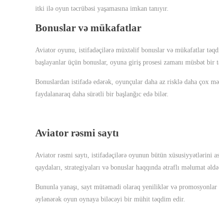
itki ilə oyun təcrübəsi yaşamasına imkan tanıyır.
Bonuslar və mükafatlar
Aviator oyunu, istifadəçilərə müxtəlif bonuslar və mükafatlar tə
başlayanlar üçün bonuslar, oyuna giriş prosesi zamanı müsbət bir t
Bonuslardan istifadə edərək, oyunçular daha az risklə daha çox mə
faydalanaraq daha sürətli bir başlanğıc edə bilər.
Aviator rəsmi saytı
Aviator rəsmi saytı, istifadəçilərə oyunun bütün xüsusiyyətlərini 
qaydaları, strategiyaları və bonuslar haqqında ətraflı məlumat əldə 
Bununla yanaşı, sayt mütəmadi olaraq yeniliklər və promosyonlar t
əylənərək oyun oynaya biləcəyi bir mühit təqdim edir.