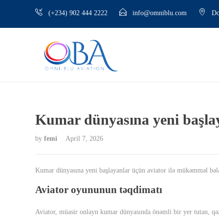
(+234) 902 444 2222
info@omniblu.com
Dom
Kumar dünyasına yeni başlay
by
femi
April 7, 2026
Kumar dünyasına yeni başlayanlar üçün aviator ilə mükəmməl bəl
Aviator oyununun təqdimatı
Aviator, müasir onlayn kumar dünyasında önəmli bir yer tutan, qə