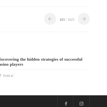
433
/ 1623
iscovering the hidden strategies of successful
asino players
PUBLIC