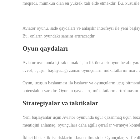
məqsədi, mümkün olan ən yüksək xalı əldə etməkdir. Bu, xüsusilə 
Aviator oyunu, sadə qaydaları və anlaşılır interfeysi ilə yeni başl
Bu, onların oyundakı şansını artıracaqdır.
Oyun qaydaları
Aviator oyununda iştirak etmək üçün ilk öncə bir oyun hesabı yara
əvvəl, uçuşun başlayacağı zaman oyunçuların mükafatlarını mərc e
Oyun, uçuşun başlanması ilə başlayır və oyunçuların uçuş bitməmi
potensialını yaradır. Oyunun qaydaları, mükafatların artırılmasın
Strategiyalar və taktikalar
Yeni başlayanlar üçün Aviator oyununda uğur qazanmaq üçün bəzi s
məntiqini anlamaq, oyunçulara daha ağıllı qərarlar verməyə kömək
İkinci bir taktik isə risklərin idarə edilməsidir. Oyunçular, sərf