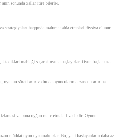
 anın sonunda xallar itirə bilərlər.
 və strategiyaları haqqında məlumat əldə etmələri tövsiyə olunur.
b, istədikləri məbləği seçərək oyuna başlayırlar. Oyun başlamazdan
, oyunun sürəti artır və bu da oyuncuların qazancını artırma
i izləməsi və buna uyğun mərc etmələri vacibdir. Oyunun
ha uzun müddət oyun oynamalıdırlar. Bu, yeni başlayanların daha az