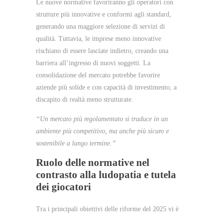
Le nuove normative favoriranno gli operatori con
strutture più innovative e conformi agli standard,
generando una maggiore selezione di servizi di
qualità. Tuttavia, le imprese meno innovative
rischiano di essere lasciate indietro, creando una
barriera all’ingresso di nuovi soggetti. La
consolidazione del mercato potrebbe favorire
aziende più solide e con capacità di investimento, a
discapito di realtà meno strutturate.
“Un mercato più regolamentato si traduce in un
ambiente più competitivo, ma anche più sicuro e
sostenibile a lungo termine.”
Ruolo delle normative nel
contrasto alla ludopatia e tutela
dei giocatori
Tra i principali obiettivi delle riforme del 2025 vi è