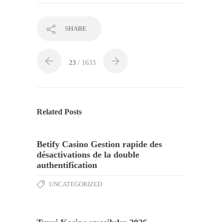
SHARE
23
/ 1633
Related Posts
Betify Casino Gestion rapide des
désactivations de la double
authentification
UNCATEGORIZED