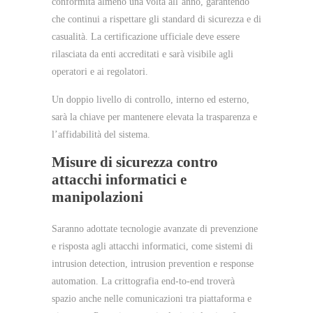
conformità almeno una volta all’anno, garantendo
che continui a rispettare gli standard di sicurezza e di
casualità. La certificazione ufficiale deve essere
rilasciata da enti accreditati e sarà visibile agli
operatori e ai regolatori.
Un doppio livello di controllo, interno ed esterno,
sarà la chiave per mantenere elevata la trasparenza e
l’affidabilità del sistema.
Misure di sicurezza contro
attacchi informatici e
manipolazioni
Saranno adottate tecnologie avanzate di prevenzione
e risposta agli attacchi informatici, come sistemi di
intrusion detection, intrusion prevention e response
automation. La crittografia end-to-end troverà
spazio anche nelle comunicazioni tra piattaforma e