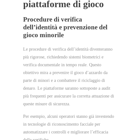
piattaforme di gioco
Procedure di verifica
dell’identità e prevenzione del
gioco minorile
Le procedure di verifica dell’identità diventeranno
più rigorose, richiedendo sistemi biometrici e
verifica documentale in tempo reale. Questo
obiettivo mira a prevenire il gioco d’azzardo da
parte di minori e a combattere il riciclaggio di
denaro. Le piattaforme saranno sottoposte a audit
più frequenti per assicurare la corretta attuazione di
queste misure di sicurezza.
Per esempio, alcuni operatori stanno già investendo
in tecnologie di riconoscimento facciale per
automatizzare i controlli e migliorare l’efficacia
delle verifiche.