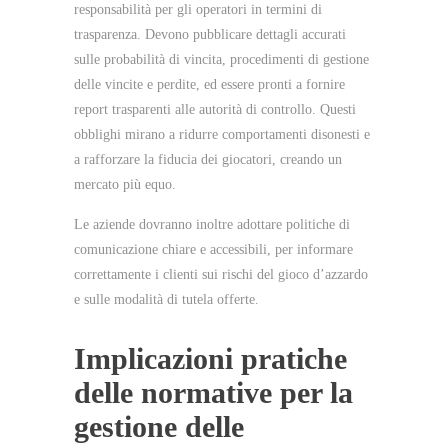
responsabilità per gli operatori in termini di
trasparenza. Devono pubblicare dettagli accurati
sulle probabilità di vincita, procedimenti di gestione
delle vincite e perdite, ed essere pronti a fornire
report trasparenti alle autorità di controllo. Questi
obblighi mirano a ridurre comportamenti disonesti e
a rafforzare la fiducia dei giocatori, creando un
mercato più equo.
Le aziende dovranno inoltre adottare politiche di
comunicazione chiare e accessibili, per informare
correttamente i clienti sui rischi del gioco d’azzardo
e sulle modalità di tutela offerte.
Implicazioni pratiche
delle normative per la
gestione delle