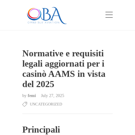
Normative e requisiti
legali aggiornati per i
casinò AAMS in vista
del 2025
by
femi
July 27, 2025
UNCATEGORIZED
Principali