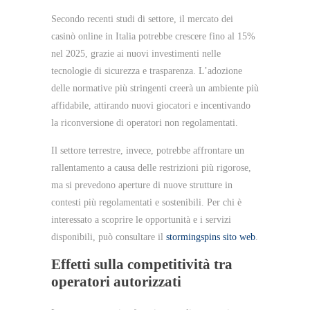
Secondo recenti studi di settore, il mercato dei
casinò online in Italia potrebbe crescere fino al 15%
nel 2025, grazie ai nuovi investimenti nelle
tecnologie di sicurezza e trasparenza. L’adozione
delle normative più stringenti creerà un ambiente più
affidabile, attirando nuovi giocatori e incentivando
la riconversione di operatori non regolamentati.
Il settore terrestre, invece, potrebbe affrontare un
rallentamento a causa delle restrizioni più rigorose,
ma si prevedono aperture di nuove strutture in
contesti più regolamentati e sostenibili. Per chi è
interessato a scoprire le opportunità e i servizi
disponibili, può consultare il
stormingspins sito web
.
Effetti sulla competitività tra
operatori autorizzati