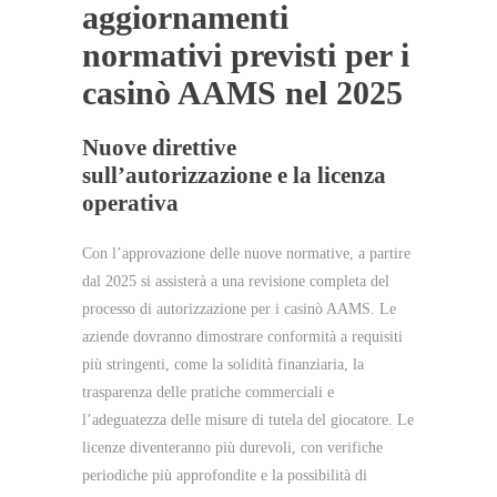
aggiornamenti
normativi previsti per i
casinò AAMS nel 2025
Nuove direttive
sull’autorizzazione e la licenza
operativa
Con l’approvazione delle nuove normative, a partire
dal 2025 si assisterà a una revisione completa del
processo di autorizzazione per i casinò AAMS. Le
aziende dovranno dimostrare conformità a requisiti
più stringenti, come la solidità finanziaria, la
trasparenza delle pratiche commerciali e
l’adeguatezza delle misure di tutela del giocatore. Le
licenze diventeranno più durevoli, con verifiche
periodiche più approfondite e la possibilità di