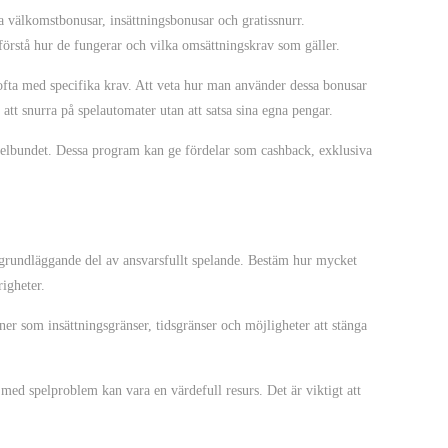
a välkomstbonusar, insättningsbonusar och gratissnurr.
t förstå hur de fungerar och vilka omsättningskrav som gäller.
ofta med specifika krav. Att veta hur man använder dessa bonusar
att snurra på spelautomater utan att satsa sina egna pengar.
regelbundet. Dessa program kan ge fördelar som cashback, exklusiva
en grundläggande del av ansvarsfullt spelande. Bestäm hur mycket
righeter.
oner som insättningsgränser, tidsgränser och möjligheter att stänga
med spelproblem kan vara en värdefull resurs. Det är viktigt att