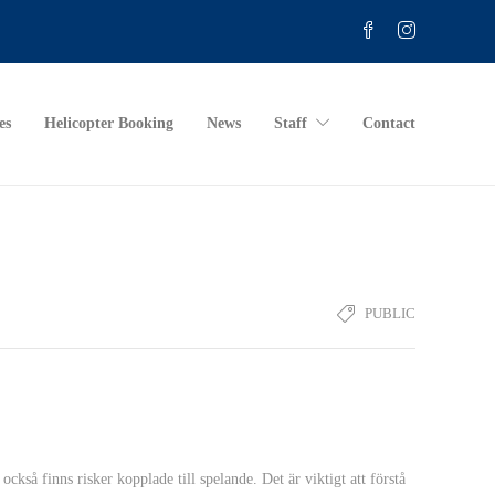
es
Helicopter Booking
News
Staff
Contact
PUBLIC
så finns risker kopplade till spelande. Det är viktigt att förstå