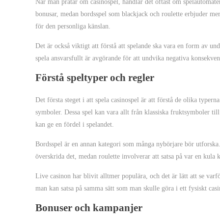
När man pratar om casinospel, handlar det oftast om spelautomater
bonusar, medan bordsspel som blackjack och roulette erbjuder mer s
för den personliga känslan.
Det är också viktigt att förstå att spelande ska vara en form av un
spela ansvarsfullt är avgörande för att undvika negativa konsekve
Förstå speltyper och regler
Det första steget i att spela casinospel är att förstå de olika type
symboler. Dessa spel kan vara allt från klassiska fruktsymboler t
kan ge en fördel i spelandet.
Bordsspel är en annan kategori som många nybörjare bör utforska. S
överskrida det, medan roulette involverar att satsa på var en kula
Live casinon har blivit alltmer populära, och det är lätt att se va
man kan satsa på samma sätt som man skulle göra i ett fysiskt casin
Bonuser och kampanjer