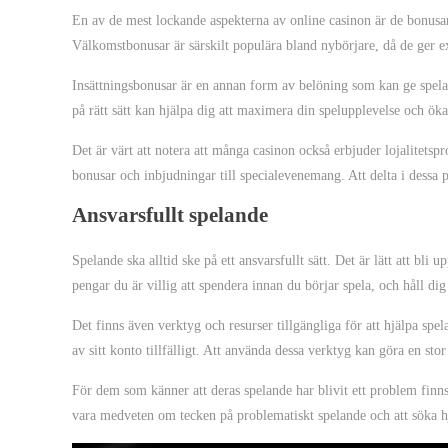
En av de mest lockande aspekterna av online casinon är de bonusar
Välkomstbonusar är särskilt populära bland nybörjare, då de ger ext
Insättningsbonusar är en annan form av belöning som kan ge spela
på rätt sätt kan hjälpa dig att maximera din spelupplevelse och öka
Det är värt att notera att många casinon också erbjuder lojalitet
bonusar och inbjudningar till specialevenemang. Att delta i dess
Ansvarsfullt spelande
Spelande ska alltid ske på ett ansvarsfullt sätt. Det är lätt att b
pengar du är villig att spendera innan du börjar spela, och håll di
Det finns även verktyg och resurser tillgängliga för att hjälpa spe
av sitt konto tillfälligt. Att använda dessa verktyg kan göra en sto
För dem som känner att deras spelande har blivit ett problem finns
vara medveten om tecken på problematiskt spelande och att söka h