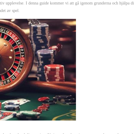
ositiv upplevelse. I denna guide kommer vi att gå igenom grunderna och hjälpa d
udet av spel.