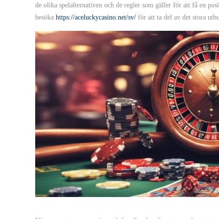
de olika spelalternativen och de regler som gäller för att få en p
besöka
https://aceluckycasino.net/sv/
för att ta del av det stora utb