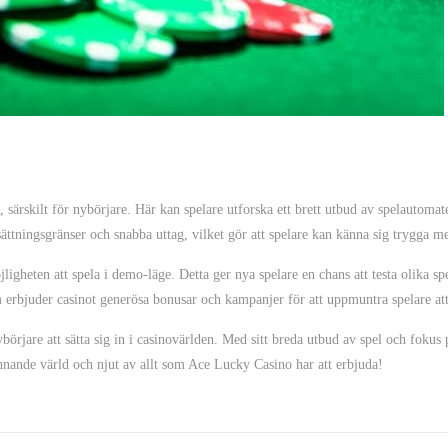
ärskilt för nybörjare. Här kan spelare utforska ett brett utbud av spelautomater
sättningsgränser och snabba uttag, vilket gör att spelare kan känna sig trygga m
igheten att spela i demo-läge. Detta ger nya spelare en chans att testa olika sp
om erbjuder casinot generösa bonusar och kampanjer för att uppmuntra spelare at
örjare att sätta sig in i casinovärlden. Med sitt breda utbud av spel och fokus 
nnande värld och njut av allt som Ace Lucky Casino har att erbjuda!