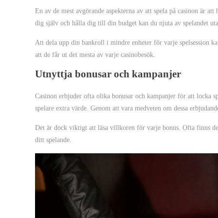
En av de mest avgörande aspekterna av att spela på casinon är att ha
dig själv och hålla dig till din budget kan du njuta av spelandet uta
Att dela upp din bankroll i mindre enheter för varje spelsession kan
att de får ut det mesta av varje casinobesök.
Utnyttja bonusar och kampanjer
Casinon erbjuder ofta olika bonusar och kampanjer för att locka sp
spelare extra värde. Genom att vara medveten om dessa erbjudanden
Det är dock viktigt att läsa villkoren för varje bonus. Ofta finns 
ditt spelande.