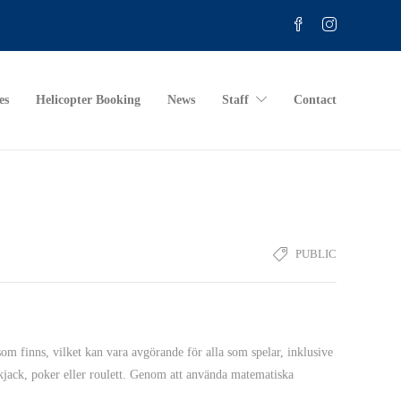
es
Helicopter Booking
News
Staff
Contact
PUBLIC
som finns, vilket kan vara avgörande för alla som spelar, inklusive
ackjack, poker eller roulett. Genom att använda matematiska