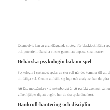
Exempelvis kan en grundläggande strategi för blackjack hjälpa spela
och potentiellt öka sina vinster genom att anpassa sina insatser.
Behärska psykologin bakom spel
Psykologin i spelandet spelar en stor roll när det kommer till att v
till dåliga val. Genom att hålla sig lugn och analytisk kan du göra
Att läsa motståndare vid pokerbordet är ett perfekt exempel på hu
vilket hjälper dig att avgöra hur du ska spela dina kort.
Bankroll-hantering och disciplin