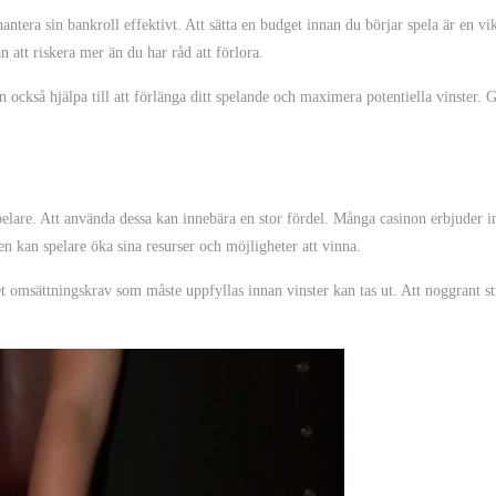
ntera sin bankroll effektivt. Att sätta en budget innan du börjar spela är en vikt
n att riskera mer än du har råd att förlora.
 också hjälpa till att förlänga ditt spelande och maximera potentiella vinster. G
elare. Att använda dessa kan innebära en stor fördel. Många casinon erbjuder i
 kan spelare öka sina resurser och möjligheter att vinna.
det omsättningskrav som måste uppfyllas innan vinster kan tas ut. Att noggrant s